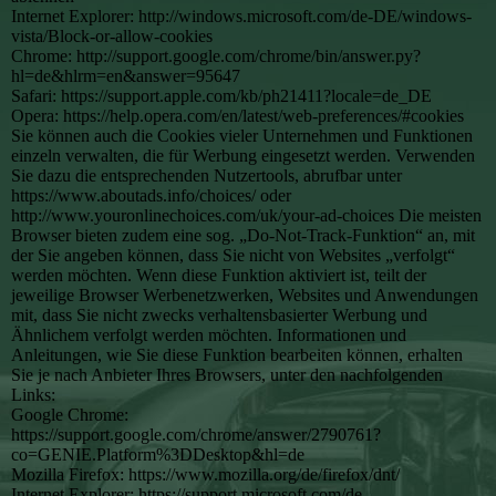
Internet Explorer: http://windows.microsoft.com/de-DE/windows-
vista/Block-or-allow-cookies
Chrome: http://support.google.com/chrome/bin/answer.py?
hl=de&hlrm=en&answer=95647
Safari: https://support.apple.com/kb/ph21411?locale=de_DE
Opera: https://help.opera.com/en/latest/web-preferences/#cookies
Sie können auch die Cookies vieler Unternehmen und Funktionen
einzeln verwalten, die für Werbung eingesetzt werden. Verwenden
Sie dazu die entsprechenden Nutzertools, abrufbar unter
https://www.aboutads.info/choices/ oder
http://www.youronlinechoices.com/uk/your-ad-choices Die meisten
Browser bieten zudem eine sog. „Do-Not-Track-Funktion“ an, mit
der Sie angeben können, dass Sie nicht von Websites „verfolgt“
werden möchten. Wenn diese Funktion aktiviert ist, teilt der
jeweilige Browser Werbenetzwerken, Websites und Anwendungen
mit, dass Sie nicht zwecks verhaltensbasierter Werbung und
Ähnlichem verfolgt werden möchten. Informationen und
Anleitungen, wie Sie diese Funktion bearbeiten können, erhalten
Sie je nach Anbieter Ihres Browsers, unter den nachfolgenden
Links:
Google Chrome:
https://support.google.com/chrome/answer/2790761?
co=GENIE.Platform%3DDesktop&hl=de
Mozilla Firefox: https://www.mozilla.org/de/firefox/dnt/
Internet Explorer: https://support.microsoft.com/de-