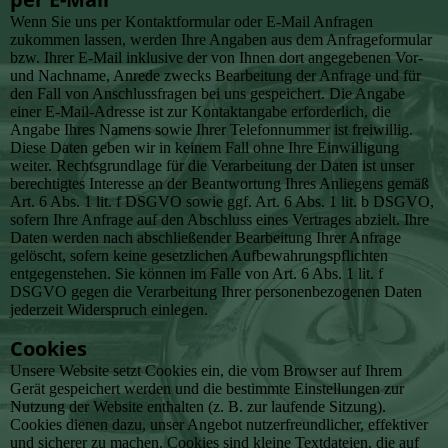
Wenn Sie uns per Kontaktformular oder E-Mail Anfragen
zukommen lassen, werden Ihre Angaben aus dem Anfrageformular
bzw. Ihrer E-Mail inklusive der von Ihnen dort angegebenen Vor-
und Nachname, Anrede zwecks Bearbeitung der Anfrage und für
den Fall von Anschlussfragen bei uns gespeichert. Die Angabe
einer E-Mail-Adresse ist zur Kontaktangabe erforderlich, die
Angabe Ihres Namens sowie Ihrer Telefonnummer ist freiwillig.
Diese Daten geben wir in keinem Fall ohne Ihre Einwilligung
weiter. Rechtsgrundlage für die Verarbeitung der Daten ist unser
berechtigtes Interesse an der Beantwortung Ihres Anliegens gemäß
Art. 6 Abs. 1 lit. f DSGVO sowie ggf. Art. 6 Abs. 1 lit. b DSGVO,
sofern Ihre Anfrage auf den Abschluss eines Vertrages abzielt. Ihre
Daten werden nach abschließender Bearbeitung Ihrer Anfrage
gelöscht, sofern keine gesetzlichen Aufbewahrungspflichten
entgegenstehen. Sie können im Falle von Art. 6 Abs. 1 lit. f
DSGVO gegen die Verarbeitung Ihrer personenbezogenen Daten
jederzeit Widerspruch einlegen.
Cookies
Unsere Website setzt Cookies ein, die vom Browser auf Ihrem
Gerät gespeichert werden und die bestimmte Einstellungen zur
Nutzung der Website enthalten (z. B. zur laufende Sitzung).
Cookies dienen dazu, unser Angebot nutzerfreundlicher, effektiver
und sicherer zu machen. Cookies sind kleine Textdateien, die auf