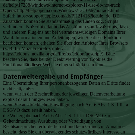
de/help/17288/windows-internet-explorer-11-use-do-not-track
Opera: http://help.opera.com/Windows/12.10/de/notrack.html
Safari: https://support.apple.com/kb/PH21416?locale=de_DE
Zusätzlich können Sie standardmäßig das Laden sog. Scripts
verhindern. NoScript erlaubt das Ausführen von JavaScripts, Java
und anderen Plug-ins nur bei vertrauenswürdigen Domains Ihrer
Wahl. Informationen und Anleitungen, wie Sie diese Funktion
bearbeiten können, erhalten Sie über den Anbieter Ihres Browsers
(z. B. für Mozilla Firefox unter:
https://addons.mozilla.org/de/firefox/addon/noscript/). Bitte
beachten Sie, dass bei der Deaktivierung von Cookies die
Funktionalität dieser Website eingeschränkt sein kann.
Datenweitergabe und Empfänger
Eine Übermittlung Ihrer personenbezogenen Daten an Dritte findet
nicht statt, außer
wenn wir in der Beschreibung der jeweiligen Datenverarbeitung
explizit darauf hingewiesen haben.
wenn Sie ausdrückliche Einwilligung nach Art. 6 Abs. 1 S. 1 lit. a
DSGVO dazu erteilt haben,
die Weitergabe nach Art. 6 Abs. 1 S. 1 lit. f DSGVO zur
Geltendmachung, Ausübung oder Verteidigung von
Rechtsansprüchen erforderlich ist und kein Grund zur Annahme
besteht, dass Sie ein überwiegendes schutzwürdiges Interesse an